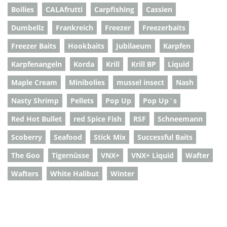
Boilies
CALAfrutti
Carpfishing
Cassien
Dumbellz
Frankreich
Freezer
Freezerbaits
Freezer Baits
Hookbaits
Jubilaeum
Karpfen
Karpfenangeln
Korda
Krill
Krill BP
Liquid
Maple Cream
Minibolies
mussel insect
Nash
Nasty Shrimp
Pellets
Pop Up
Pop Up`s
Red Hot Bullet
red Spice Fish
RSF
Schneemann
Scoberry
Seafood
Stick Mix
Successful Baits
The Goo
Tigernüsse
VNX+
VNX+ Liquid
Wafter
Wafters
White Halibut
Winter