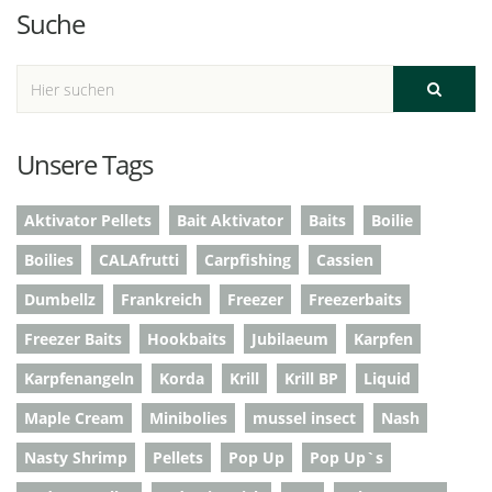
Suche
Unsere Tags
Aktivator Pellets
Bait Aktivator
Baits
Boilie
Boilies
CALAfrutti
Carpfishing
Cassien
Dumbellz
Frankreich
Freezer
Freezerbaits
Freezer Baits
Hookbaits
Jubilaeum
Karpfen
Karpfenangeln
Korda
Krill
Krill BP
Liquid
Maple Cream
Minibolies
mussel insect
Nash
Nasty Shrimp
Pellets
Pop Up
Pop Up`s