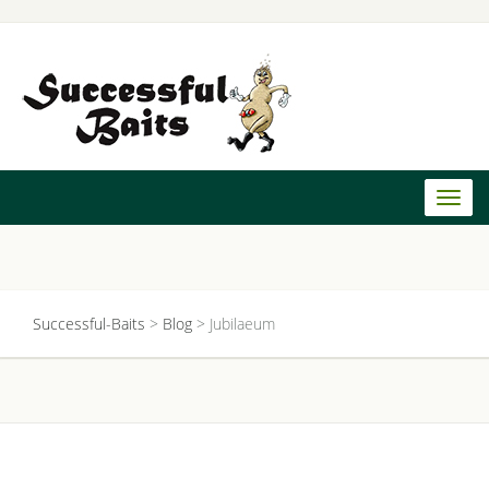
Toggl
naviga
Successful-Baits
>
Blog
>
Jubilaeum