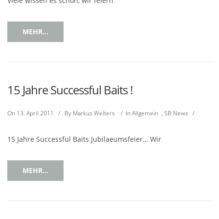
Viele wissen es schon, wir feiern
MEHR...
15 Jahre Successful Baits !
On
13. April 2011
/
By
Markus Welters
/
In
Allgemein
,
SB News
/
15 Jahre Successful Baits Jubilaeumsfeier… Wir
MEHR...