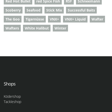
Red Hot Bullet
red Spice Fish
RSF
Schneemann
Scoberry
Seafood
Stick Mix
Successful Baits
The Goo
Tigernüsse
VNX+
VNX+ Liquid
Wafter
Wafters
White Halibut
Winter
Shops
Ködershop
Tackleshop