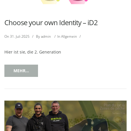
Choose your own Identity – iD2
On
31. Juli 2025
/
By
admin
/
In
Allgemein
/
Hier ist sie, die 2. Generation
MEHR...