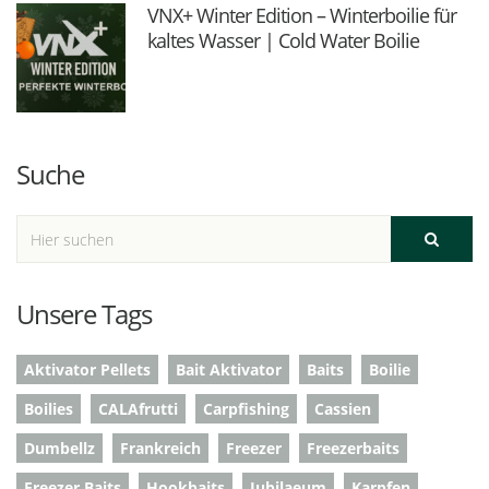
VNX+ Winter Edition – Winterboilie für
kaltes Wasser | Cold Water Boilie
Suche
Unsere Tags
Aktivator Pellets
Bait Aktivator
Baits
Boilie
Boilies
CALAfrutti
Carpfishing
Cassien
Dumbellz
Frankreich
Freezer
Freezerbaits
Freezer Baits
Hookbaits
Jubilaeum
Karpfen