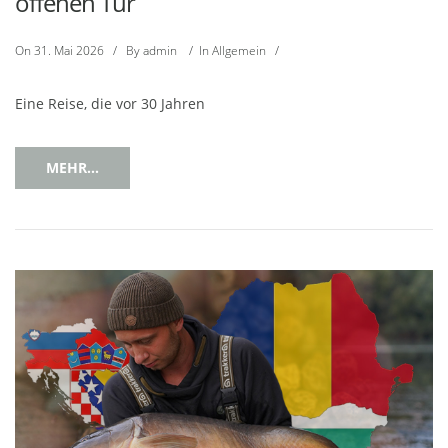
offenen Tür
On
31. Mai 2026
/
By
admin
/
In
Allgemein
/
Eine Reise, die vor 30 Jahren
MEHR...