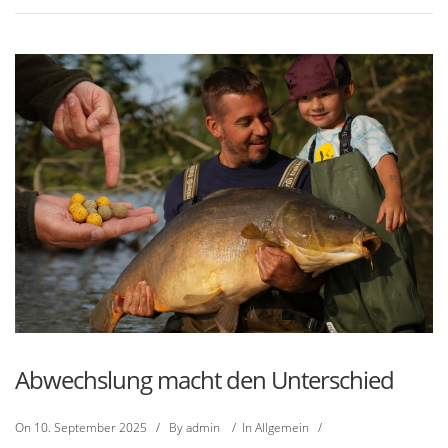
Abwechslung macht den Unterschied
On
10. September 2025
/
By
admin
/
In
Allgemein
/