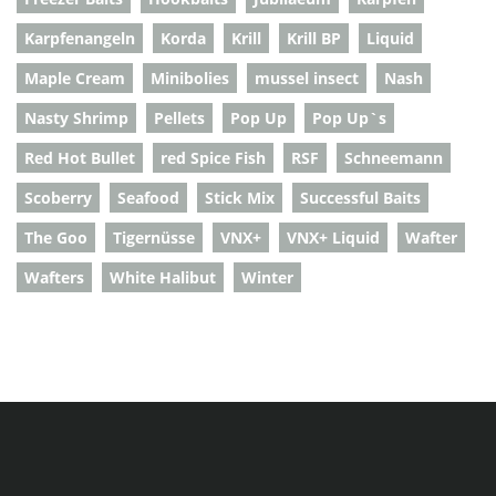
Karpfenangeln
Korda
Krill
Krill BP
Liquid
Maple Cream
Minibolies
mussel insect
Nash
Nasty Shrimp
Pellets
Pop Up
Pop Up`s
Red Hot Bullet
red Spice Fish
RSF
Schneemann
Scoberry
Seafood
Stick Mix
Successful Baits
The Goo
Tigernüsse
VNX+
VNX+ Liquid
Wafter
Wafters
White Halibut
Winter