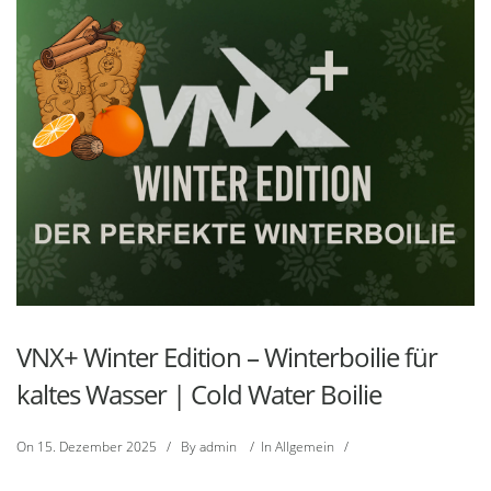
VNX+ Winter Edition – Winterboilie für
kaltes Wasser | Cold Water Boilie
On
15. Dezember 2025
/
By
admin
/
In
Allgemein
/