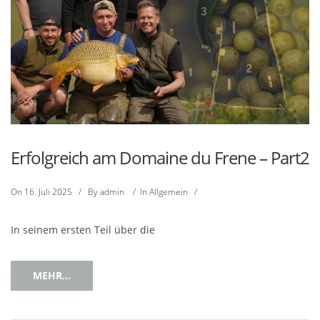
Erfolgreich am Domaine du Frene – Part2
On
16. Juli 2025
/
By
admin
/
In
Allgemein
/
In seinem ersten Teil über die
MEHR...