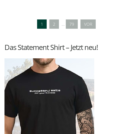
1
2
…
79
VOR
Das Statement Shirt – Jetzt neu!