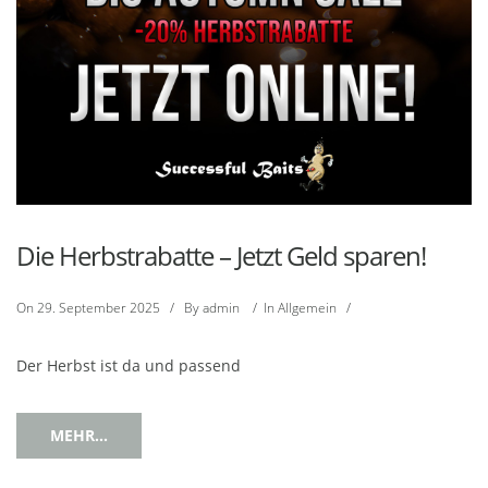
Die Herbstrabatte – Jetzt Geld sparen!
On
29. September 2025
/
By
admin
/
In
Allgemein
/
Der Herbst ist da und passend
MEHR...