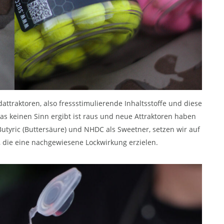
attraktoren, also fressstimulierende Inhaltsstoffe und diese
s keinen Sinn ergibt ist raus und neue Attraktoren haben
utyric (Buttersäure) und NHDC als Sweetner, setzen wir auf
 die eine nachgewiesene Lockwirkung erzielen.