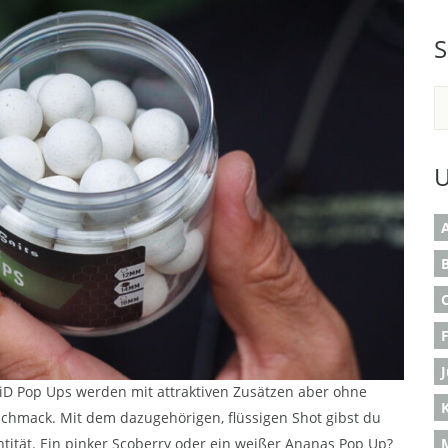
S
U
A
B
ie iD Pop Ups werden mit attraktiven Zusätzen aber ohne
K
schmack. Mit dem dazugehörigen, flüssigen Shot gibst du
tität. Ein pinker Scoberry oder ein weißer Ananas Pop Up?