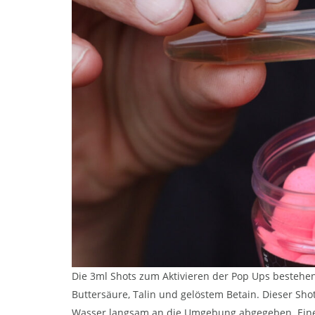
Die 3ml Shots zum Aktivieren der Pop Ups bestehe
Buttersäure, Talin und gelöstem Betain. Dieser S
Wasser langsam an die Umgebung abgegeben. Eine hö