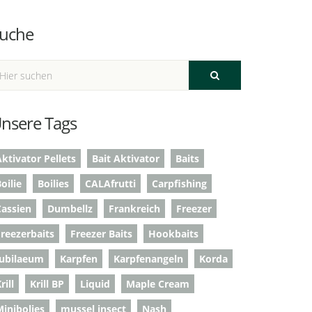
uche
nsere Tags
ktivator Pellets
Bait Aktivator
Baits
oilie
Boilies
CALAfrutti
Carpfishing
Cassien
Dumbellz
Frankreich
Freezer
Freezerbaits
Freezer Baits
Hookbaits
Jubilaeum
Karpfen
Karpfenangeln
Korda
rill
Krill BP
Liquid
Maple Cream
Minibolies
mussel insect
Nash