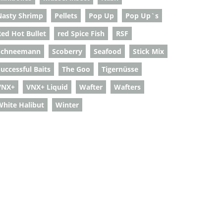
Nasty Shrimp
Pellets
Pop Up
Pop Up`s
Red Hot Bullet
red Spice Fish
RSF
Schneemann
Scoberry
Seafood
Stick Mix
uccessful Baits
The Goo
Tigernüsse
VNX+
VNX+ Liquid
Wafter
Wafters
White Halibut
Winter