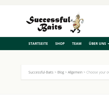
STARTSEITE
SHOP
TEAM
ÜBER UNS
Successful-Baits
>
Blog
>
Allgemein
>
Choose your ow