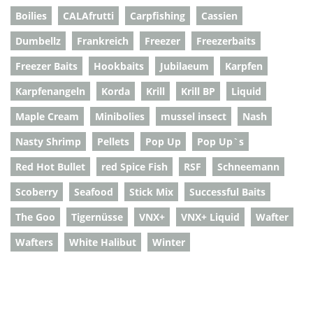
Boilies
CALAfrutti
Carpfishing
Cassien
Dumbellz
Frankreich
Freezer
Freezerbaits
Freezer Baits
Hookbaits
Jubilaeum
Karpfen
Karpfenangeln
Korda
Krill
Krill BP
Liquid
Maple Cream
Minibolies
mussel insect
Nash
Nasty Shrimp
Pellets
Pop Up
Pop Up`s
Red Hot Bullet
red Spice Fish
RSF
Schneemann
Scoberry
Seafood
Stick Mix
Successful Baits
The Goo
Tigernüsse
VNX+
VNX+ Liquid
Wafter
Wafters
White Halibut
Winter