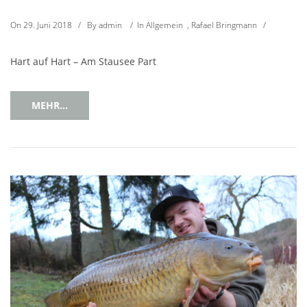
On
29. Juni 2018
/
By
admin
/
In
Allgemein
,
Rafael Bringmann
/
Hart auf Hart – Am Stausee Part
MEHR...