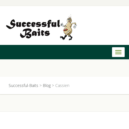
Toggl
naviga
Successful-Baits
>
Blog
>
Cassien