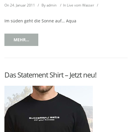
On
24. Januar 2011
/
By
admin
/
In
Live vom Wasser
/
Im süden geht die Sonne auf… Aqua
MEHR...
Das Statement Shirt – Jetzt neu!