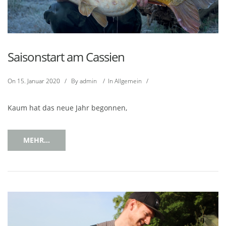
Saisonstart am Cassien
On
15. Januar 2020
/
By
admin
/
In
Allgemein
/
Kaum hat das neue Jahr begonnen,
MEHR...