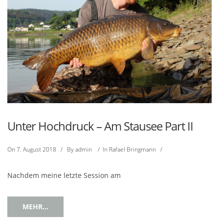
Unter Hochdruck – Am Stausee Part II
On
7. August 2018
/
By
admin
/
In
Rafael Bringmann
/
Nachdem meine letzte Session am
MEHR...