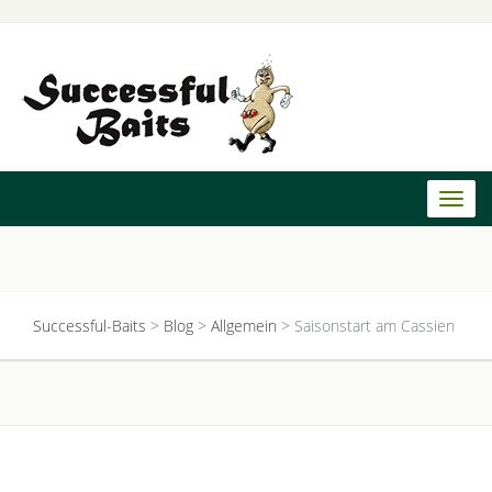
Toggl
naviga
Successful-Baits
>
Blog
>
Allgemein
>
Saisonstart am Cassien