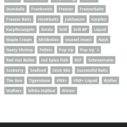
Dumbellz
Frankreich
Freezer
Freezerbaits
Freezer Baits
Hookbaits
Jubilaeum
Karpfen
Karpfenangeln
Korda
Krill
Krill BP
Liquid
Maple Cream
Minibolies
mussel insect
Nash
Nasty Shrimp
Pellets
Pop Up
Pop Up`s
Red Hot Bullet
red Spice Fish
RSF
Schneemann
Scoberry
Seafood
Stick Mix
Successful Baits
The Goo
Tigernüsse
VNX+
VNX+ Liquid
Wafter
Wafters
White Halibut
Winter