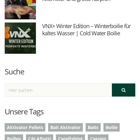
VNX+ Winter Edition – Winterboilie für
kaltes Wasser | Cold Water Boilie
Suche
Unsere Tags
Aktivator Pellets
Bait Aktivator
Baits
Boilie
Boilies
CALAfrutti
Carpfishing
Cassien