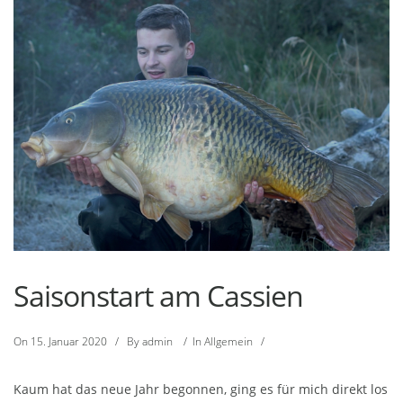
Saisonstart am Cassien
On
15. Januar 2020
/
By
admin
/
In
Allgemein
/
Kaum hat das neue Jahr begonnen, ging es für mich direkt los