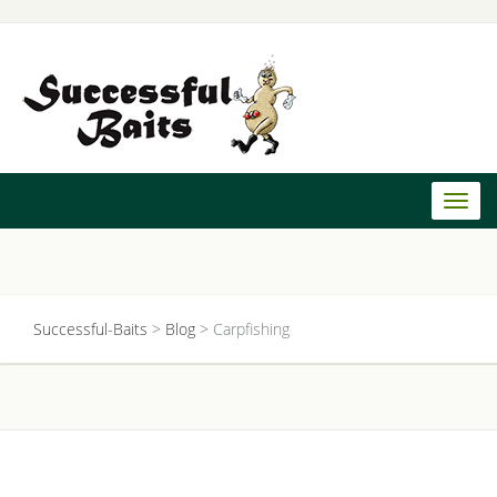
Toggl
naviga
Successful-Baits
>
Blog
>
Carpfishing