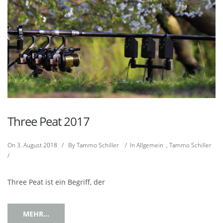
Three Peat 2017
On
3. August 2018
/
By
Tammo Schiller
/
In
Allgemein
,
Tammo Schiller
/
Three Peat ist ein Begriff, der
MEHR...