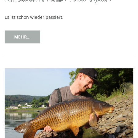
On
11. Dezember 2018
/
By
admin
/
In
Rafael Bringmann
/
Es ist schon wieder passiert.
MEHR...