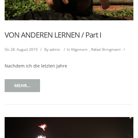
VON ANDEREN LERNEN / Part I
On
28. August 2019
/
By
admin
/
In
Allgemein
,
Rafael Bringmann
/
Nachdem ich die letzten Jahre
MEHR...