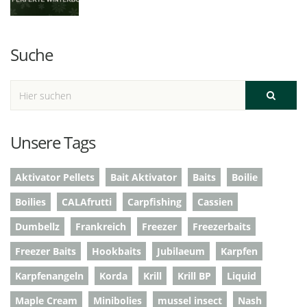
Suche
Unsere Tags
Aktivator Pellets
Bait Aktivator
Baits
Boilie
Boilies
CALAfrutti
Carpfishing
Cassien
Dumbellz
Frankreich
Freezer
Freezerbaits
Freezer Baits
Hookbaits
Jubilaeum
Karpfen
Karpfenangeln
Korda
Krill
Krill BP
Liquid
Maple Cream
Minibolies
mussel insect
Nash