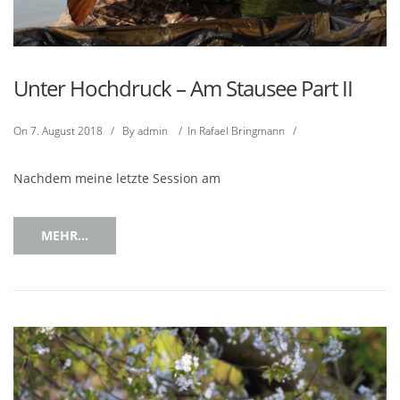
Unter Hochdruck – Am Stausee Part II
On
7. August 2018
/
By
admin
/
In
Rafael Bringmann
/
Nachdem meine letzte Session am
MEHR...