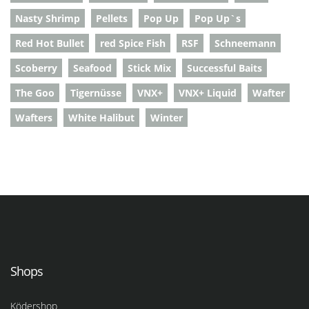
Nasty Shrimp
Pellets
Pop Up
Pop Up`s
Red Hot Bullet
red Spice Fish
RSF
Schneemann
Scoberry
Seafood
Stick Mix
Successful Baits
The Goo
Tigernüsse
VNX+
VNX+ Liquid
Wafter
Wafters
White Halibut
Winter
Shops
Ködershop