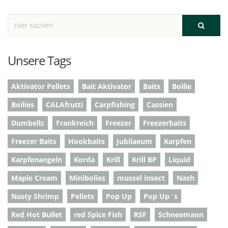
Unsere Tags
Aktivator Pellets
Bait Aktivator
Baits
Boilie
Boilies
CALAfrutti
Carpfishing
Cassien
Dumbellz
Frankreich
Freezer
Freezerbaits
Freezer Baits
Hookbaits
Jubilaeum
Karpfen
Karpfenangeln
Korda
Krill
Krill BP
Liquid
Maple Cream
Minibolies
mussel insect
Nash
Nasty Shrimp
Pellets
Pop Up
Pop Up`s
Red Hot Bullet
red Spice Fish
RSF
Schneemann