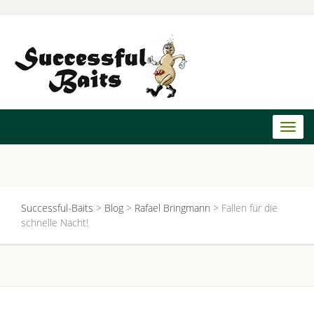
Toggl
naviga
Successful-Baits
>
Blog
>
Rafael Bringmann
>
Fallen für die
schnelle Nacht!