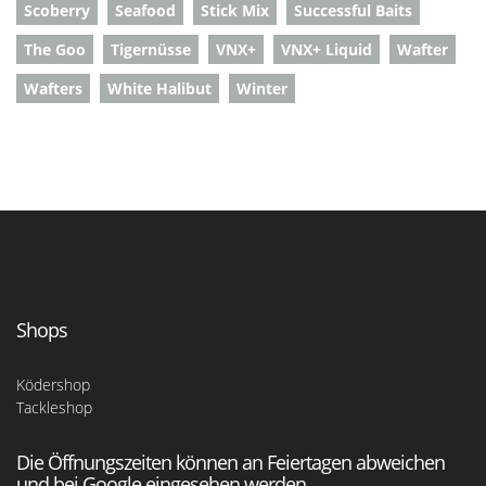
Scoberry
Seafood
Stick Mix
Successful Baits
The Goo
Tigernüsse
VNX+
VNX+ Liquid
Wafter
Wafters
White Halibut
Winter
Shops
Ködershop
Tackleshop
Die Öffnungszeiten können an Feiertagen abweichen
und bei Google eingesehen werden