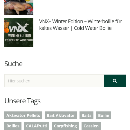
VNX+ Winter Edition – Winterboilie für
kaltes Wasser | Cold Water Boilie
Suche
Unsere Tags
Aktivator Pellets
Bait Aktivator
Baits
Boilie
Boilies
CALAfrutti
Carpfishing
Cassien