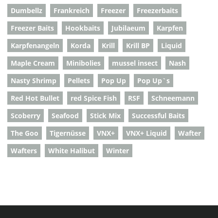
Dumbellz
Frankreich
Freezer
Freezerbaits
Freezer Baits
Hookbaits
Jubilaeum
Karpfen
Karpfenangeln
Korda
Krill
Krill BP
Liquid
Maple Cream
Minibolies
mussel insect
Nash
Nasty Shrimp
Pellets
Pop Up
Pop Up`s
Red Hot Bullet
red Spice Fish
RSF
Schneemann
Scoberry
Seafood
Stick Mix
Successful Baits
The Goo
Tigernüsse
VNX+
VNX+ Liquid
Wafter
Wafters
White Halibut
Winter