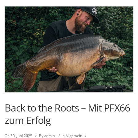
Back to the Roots – Mit PFX66
zum Erfolg
On
30. Juni 2025
/
By
admin
/
In
Allgemein
/