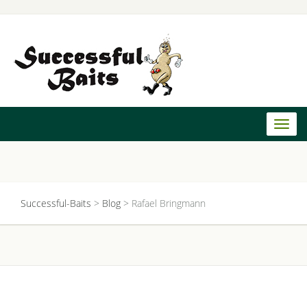
Toggl
naviga
Successful-Baits
>
Blog
>
Rafael Bringmann