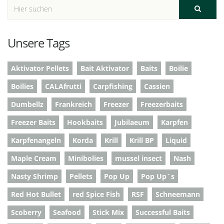
Unsere Tags
Aktivator Pellets
Bait Aktivator
Baits
Boilie
Boilies
CALAfrutti
Carpfishing
Cassien
Dumbellz
Frankreich
Freezer
Freezerbaits
Freezer Baits
Hookbaits
Jubilaeum
Karpfen
Karpfenangeln
Korda
Krill
Krill BP
Liquid
Maple Cream
Minibolies
mussel insect
Nash
Nasty Shrimp
Pellets
Pop Up
Pop Up`s
Red Hot Bullet
red Spice Fish
RSF
Schneemann
Scoberry
Seafood
Stick Mix
Successful Baits