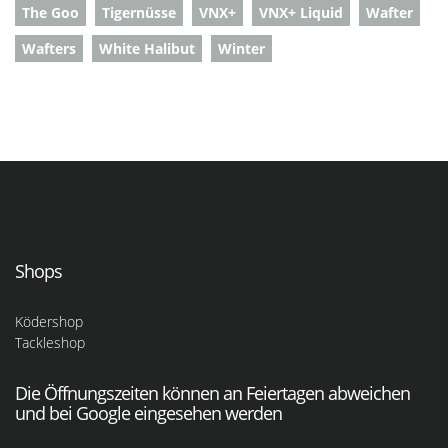
The Goo
Tigernüsse
VNX+
VNX+ Liquid
Wafter
Wafters
White Halibut
Winter
Shops
Ködershop
Tackleshop
Die Öffnungszeiten können an Feiertagen abweichen
und bei Google eingesehen werden