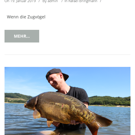
On
19. Januar 2019
/
By
admin
/
In
Rafael Bringmann
/
Wenn die Zugvögel
MEHR...