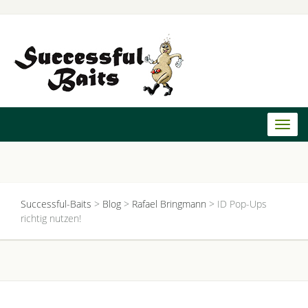
Toggl
naviga
Successful-Baits
>
Blog
>
Rafael Bringmann
>
ID Pop-Ups
richtig nutzen!