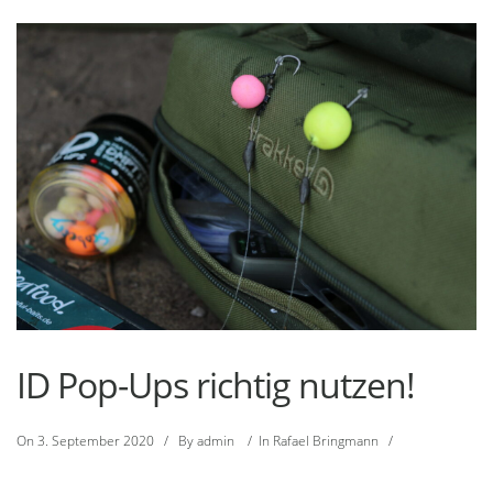
ID Pop-Ups richtig nutzen!
On
3. September 2020
/
By
admin
/
In
Rafael Bringmann
/