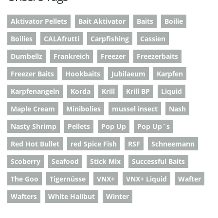
Aktivator Pellets
Bait Aktivator
Baits
Boilie
Boilies
CALAfrutti
Carpfishing
Cassien
Dumbellz
Frankreich
Freezer
Freezerbaits
Freezer Baits
Hookbaits
Jubilaeum
Karpfen
Karpfenangeln
Korda
Krill
Krill BP
Liquid
Maple Cream
Minibolies
mussel insect
Nash
Nasty Shrimp
Pellets
Pop Up
Pop Up`s
Red Hot Bullet
red Spice Fish
RSF
Schneemann
Scoberry
Seafood
Stick Mix
Successful Baits
The Goo
Tigernüsse
VNX+
VNX+ Liquid
Wafter
Wafters
White Halibut
Winter