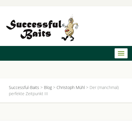
Toggl
naviga
Successful-Baits
>
Blog
>
Christoph Mühl
>
Der (manchmal)
perfekte Zeitpunkt III