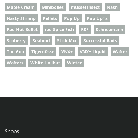
Maple Cream
Minibolies
mussel insect
Nash
Nasty Shrimp
Pellets
Pop Up
Pop Up`s
Red Hot Bullet
red Spice Fish
RSF
Schneemann
Scoberry
Seafood
Stick Mix
Successful Baits
The Goo
Tigernüsse
VNX+
VNX+ Liquid
Wafter
Wafters
White Halibut
Winter
Shops