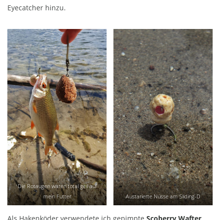
Eyecatcher hinzu.
Die Rotaugen waren total geil auf
mein Futter
Austarierte Nüsse am Sliding-D
Als Hakenköder verwendete ich gepimpte
Scoberry Wafter