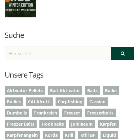
Suche
Unsere Tags
Aktivator Pellets
Bait Aktivator
Baits
Boilie
Boilies
CALAfrutti
Carpfishing
Cassien
Dumbellz
Frankreich
Freezer
Freezerbaits
Freezer Baits
Hookbaits
Jubilaeum
Karpfen
Karpfenangeln
Korda
Krill
Krill BP
Liquid