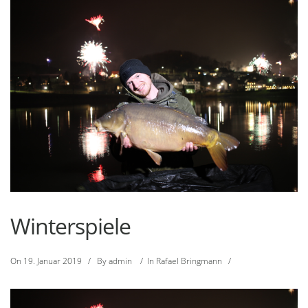
Winterspiele
On
19. Januar 2019
/
By
admin
/
In
Rafael Bringmann
/