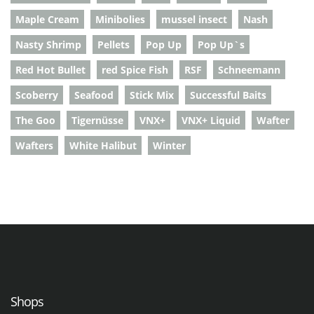
Maple Cream
Minibolies
mussel insect
Nash
Nasty Shrimp
Pellets
Pop Up
Pop Up`s
Red Hot Bullet
red Spice Fish
RSF
Schneemann
Scoberry
Seafood
Stick Mix
Successful Baits
The Goo
Tigernüsse
VNX+
VNX+ Liquid
Wafter
Wafters
White Halibut
Winter
Shops