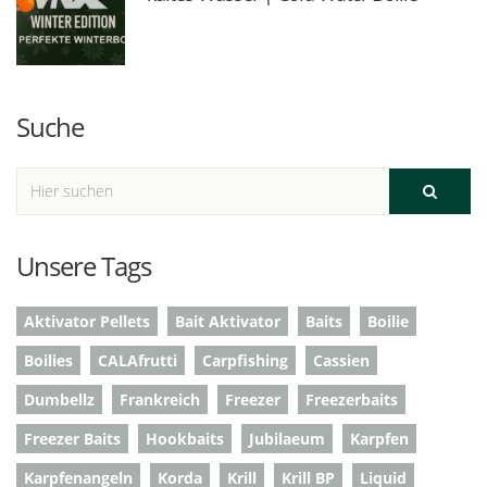
Suche
Unsere Tags
Aktivator Pellets
Bait Aktivator
Baits
Boilie
Boilies
CALAfrutti
Carpfishing
Cassien
Dumbellz
Frankreich
Freezer
Freezerbaits
Freezer Baits
Hookbaits
Jubilaeum
Karpfen
Karpfenangeln
Korda
Krill
Krill BP
Liquid