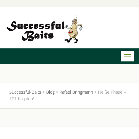
Toggl
naviga
Successful-Baits
>
Blog
>
Rafael Bringmann
>
Heiße Phase –
101 Karpfen!