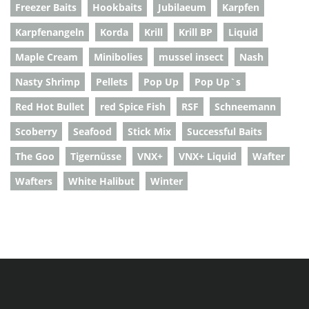
Freezer Baits
Hookbaits
Jubilaeum
Karpfen
Karpfenangeln
Korda
Krill
Krill BP
Liquid
Maple Cream
Minibolies
mussel insect
Nash
Nasty Shrimp
Pellets
Pop Up
Pop Up`s
Red Hot Bullet
red Spice Fish
RSF
Schneemann
Scoberry
Seafood
Stick Mix
Successful Baits
The Goo
Tigernüsse
VNX+
VNX+ Liquid
Wafter
Wafters
White Halibut
Winter