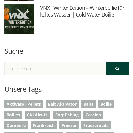
VNX+ Winter Edition – Winterboilie für
kaltes Wasser | Cold Water Boilie
Suche
Unsere Tags
Aktivator Pellets
Bait Aktivator
Baits
Boilie
Boilies
CALAfrutti
Carpfishing
Cassien
Dumbellz
Frankreich
Freezer
Freezerbaits