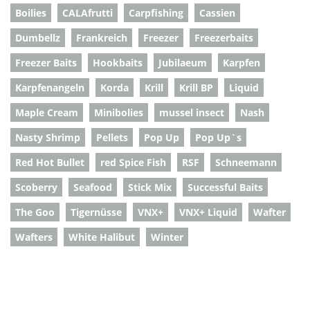
Boilies
CALAfrutti
Carpfishing
Cassien
Dumbellz
Frankreich
Freezer
Freezerbaits
Freezer Baits
Hookbaits
Jubilaeum
Karpfen
Karpfenangeln
Korda
Krill
Krill BP
Liquid
Maple Cream
Minibolies
mussel insect
Nash
Nasty Shrimp
Pellets
Pop Up
Pop Up`s
Red Hot Bullet
red Spice Fish
RSF
Schneemann
Scoberry
Seafood
Stick Mix
Successful Baits
The Goo
Tigernüsse
VNX+
VNX+ Liquid
Wafter
Wafters
White Halibut
Winter