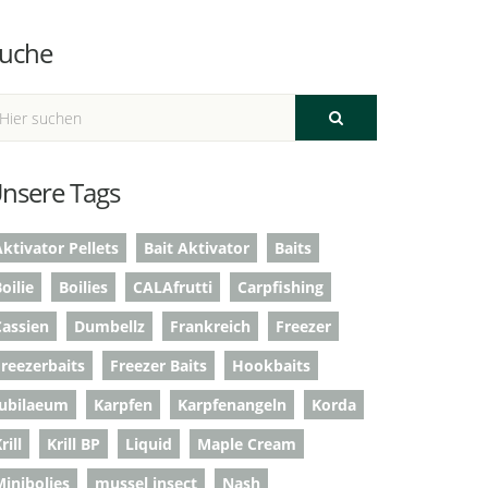
uche
nsere Tags
ktivator Pellets
Bait Aktivator
Baits
oilie
Boilies
CALAfrutti
Carpfishing
Cassien
Dumbellz
Frankreich
Freezer
Freezerbaits
Freezer Baits
Hookbaits
Jubilaeum
Karpfen
Karpfenangeln
Korda
rill
Krill BP
Liquid
Maple Cream
Minibolies
mussel insect
Nash