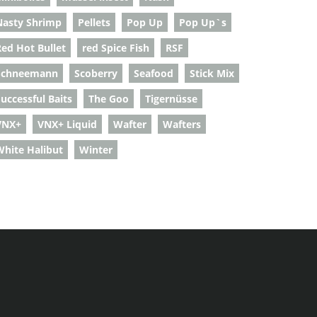
Nasty Shrimp
Pellets
Pop Up
Pop Up`s
Red Hot Bullet
red Spice Fish
RSF
Schneemann
Scoberry
Seafood
Stick Mix
uccessful Baits
The Goo
Tigernüsse
VNX+
VNX+ Liquid
Wafter
Wafters
White Halibut
Winter