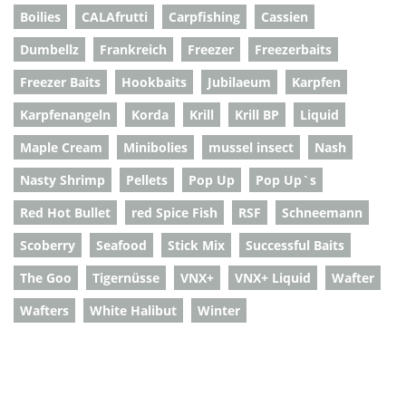
Boilies
CALAfrutti
Carpfishing
Cassien
Dumbellz
Frankreich
Freezer
Freezerbaits
Freezer Baits
Hookbaits
Jubilaeum
Karpfen
Karpfenangeln
Korda
Krill
Krill BP
Liquid
Maple Cream
Minibolies
mussel insect
Nash
Nasty Shrimp
Pellets
Pop Up
Pop Up`s
Red Hot Bullet
red Spice Fish
RSF
Schneemann
Scoberry
Seafood
Stick Mix
Successful Baits
The Goo
Tigernüsse
VNX+
VNX+ Liquid
Wafter
Wafters
White Halibut
Winter