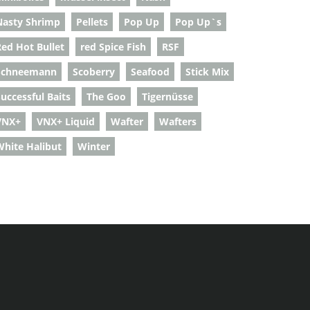
Nasty Shrimp
Pellets
Pop Up
Pop Up`s
Red Hot Bullet
red Spice Fish
RSF
Schneemann
Scoberry
Seafood
Stick Mix
uccessful Baits
The Goo
Tigernüsse
VNX+
VNX+ Liquid
Wafter
Wafters
White Halibut
Winter