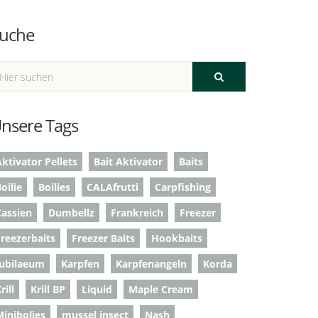
uche
nsere Tags
ktivator Pellets
Bait Aktivator
Baits
oilie
Boilies
CALAfrutti
Carpfishing
Cassien
Dumbellz
Frankreich
Freezer
Freezerbaits
Freezer Baits
Hookbaits
Jubilaeum
Karpfen
Karpfenangeln
Korda
rill
Krill BP
Liquid
Maple Cream
Minibolies
mussel insect
Nash