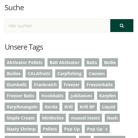
Suche
Unsere Tags
Aktivator Pellets
Bait Aktivator
Baits
Boilie
Boilies
CALAfrutti
Carpfishing
Cassien
Dumbellz
Frankreich
Freezer
Freezerbaits
Freezer Baits
Hookbaits
Jubilaeum
Karpfen
Karpfenangeln
Korda
Krill
Krill BP
Liquid
Maple Cream
Minibolies
mussel insect
Nash
Nasty Shrimp
Pellets
Pop Up
Pop Up`s