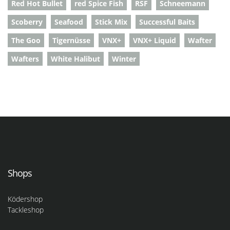
Red Hot Bullet
red Spice Fish
RSF
Schneemann
Scoberry
Seafood
Stick Mix
Successful Baits
The Goo
Tigernüsse
VNX+
VNX+ Liquid
Wafter
Wafters
White Halibut
Winter
Shops
Ködershop
Tackleshop