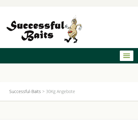
Toggl
naviga
Successful-Baits
>
30Kg Angebote