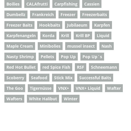
Boilies
CALAfrutti
Carpfishing
Cassien
Dumbellz
Frankreich
Freezer
Freezerbaits
Freezer Baits
Hookbaits
Jubilaeum
Karpfen
Karpfenangeln
Korda
Krill
Krill BP
Liquid
Maple Cream
Minibolies
mussel insect
Nash
Nasty Shrimp
Pellets
Pop Up
Pop Up`s
Red Hot Bullet
red Spice Fish
RSF
Schneemann
Scoberry
Seafood
Stick Mix
Successful Baits
The Goo
Tigernüsse
VNX+
VNX+ Liquid
Wafter
Wafters
White Halibut
Winter