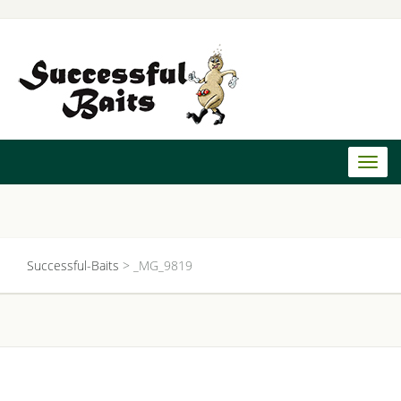
Toggl
naviga
Successful-Baits
>
_MG_9819