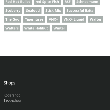
Red Hot Bullet
red Spice Fish
RSF
Schneemann
Scoberry
Seafood
Stick Mix
Successful Baits
The Goo
Tigernüsse
VNX+
VNX+ Liquid
Wafter
Wafters
White Halibut
Winter
Shops
Ködershop
Tackleshop