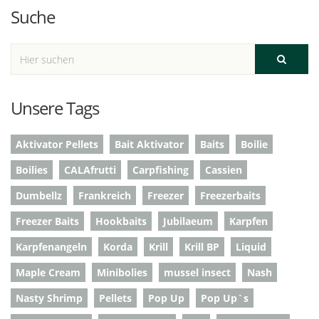
Suche
Unsere Tags
Aktivator Pellets
Bait Aktivator
Baits
Boilie
Boilies
CALAfrutti
Carpfishing
Cassien
Dumbellz
Frankreich
Freezer
Freezerbaits
Freezer Baits
Hookbaits
Jubilaeum
Karpfen
Karpfenangeln
Korda
Krill
Krill BP
Liquid
Maple Cream
Minibolies
mussel insect
Nash
Nasty Shrimp
Pellets
Pop Up
Pop Up`s