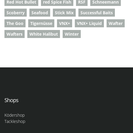
Red Hot Bullet
red Spice Fish
RSF
Schneemann
Scoberry
Seafood
Stick Mix
Successful Baits
The Goo
Tigernüsse
VNX+
VNX+ Liquid
Wafter
Wafters
White Halibut
Winter
Shops
Ködershop
Tackleshop