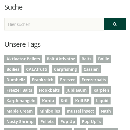
Suche
Unsere Tags
Aktivator Pellets
Bait Aktivator
Baits
Boilie
Boilies
CALAfrutti
Carpfishing
Cassien
Dumbellz
Frankreich
Freezer
Freezerbaits
Freezer Baits
Hookbaits
Jubilaeum
Karpfen
Karpfenangeln
Korda
Krill
Krill BP
Liquid
Maple Cream
Minibolies
mussel insect
Nash
Nasty Shrimp
Pellets
Pop Up
Pop Up`s