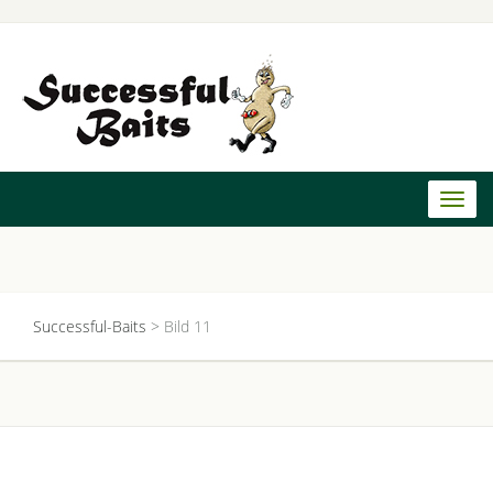
Toggl
naviga
Successful-Baits
>
Bild 11