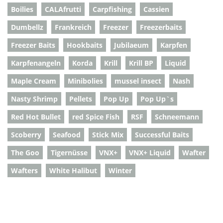
Boilies
CALAfrutti
Carpfishing
Cassien
Dumbellz
Frankreich
Freezer
Freezerbaits
Freezer Baits
Hookbaits
Jubilaeum
Karpfen
Karpfenangeln
Korda
Krill
Krill BP
Liquid
Maple Cream
Minibolies
mussel insect
Nash
Nasty Shrimp
Pellets
Pop Up
Pop Up`s
Red Hot Bullet
red Spice Fish
RSF
Schneemann
Scoberry
Seafood
Stick Mix
Successful Baits
The Goo
Tigernüsse
VNX+
VNX+ Liquid
Wafter
Wafters
White Halibut
Winter