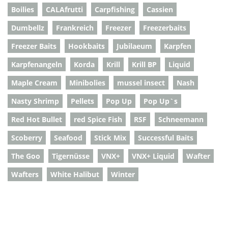
Boilies
CALAfrutti
Carpfishing
Cassien
Dumbellz
Frankreich
Freezer
Freezerbaits
Freezer Baits
Hookbaits
Jubilaeum
Karpfen
Karpfenangeln
Korda
Krill
Krill BP
Liquid
Maple Cream
Minibolies
mussel insect
Nash
Nasty Shrimp
Pellets
Pop Up
Pop Up`s
Red Hot Bullet
red Spice Fish
RSF
Schneemann
Scoberry
Seafood
Stick Mix
Successful Baits
The Goo
Tigernüsse
VNX+
VNX+ Liquid
Wafter
Wafters
White Halibut
Winter