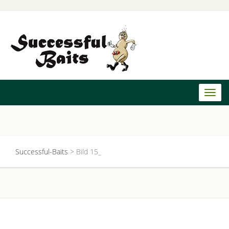
Toggl
naviga
Successful-Baits
>
Bild 15_