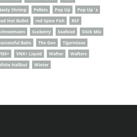
Nasty Shrimp
Pellets
Pop Up
Pop Up`s
Red Hot Bullet
red Spice Fish
RSF
Schneemann
Scoberry
Seafood
Stick Mix
uccessful Baits
The Goo
Tigernüsse
VNX+
VNX+ Liquid
Wafter
Wafters
White Halibut
Winter