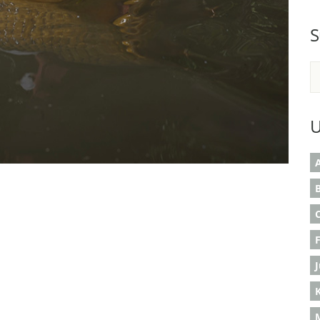
S
U
A
B
K