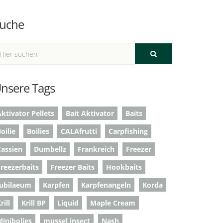
uche
nsere Tags
ktivator Pellets
Bait Aktivator
Baits
oilie
Boilies
CALAfrutti
Carpfishing
Cassien
Dumbellz
Frankreich
Freezer
Freezerbaits
Freezer Baits
Hookbaits
Jubilaeum
Karpfen
Karpfenangeln
Korda
rill
Krill BP
Liquid
Maple Cream
Minibolies
mussel insect
Nash