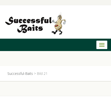
Toggl
naviga
Successful-Baits
>
Bild 21