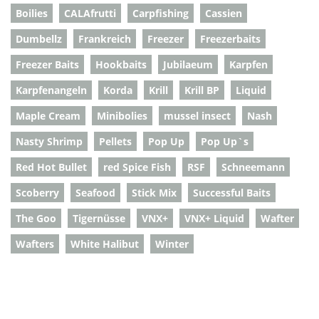
Boilies
CALAfrutti
Carpfishing
Cassien
Dumbellz
Frankreich
Freezer
Freezerbaits
Freezer Baits
Hookbaits
Jubilaeum
Karpfen
Karpfenangeln
Korda
Krill
Krill BP
Liquid
Maple Cream
Minibolies
mussel insect
Nash
Nasty Shrimp
Pellets
Pop Up
Pop Up`s
Red Hot Bullet
red Spice Fish
RSF
Schneemann
Scoberry
Seafood
Stick Mix
Successful Baits
The Goo
Tigernüsse
VNX+
VNX+ Liquid
Wafter
Wafters
White Halibut
Winter