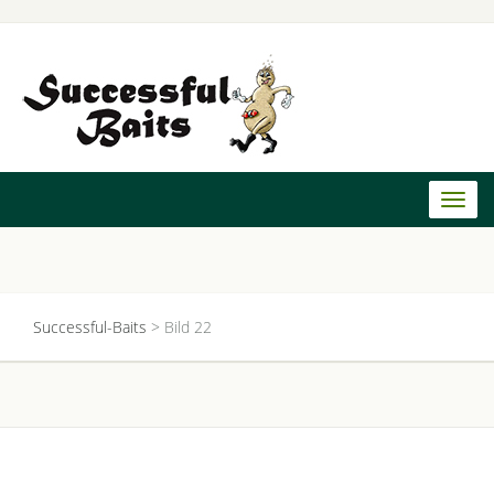
Toggl
naviga
Successful-Baits
>
Bild 22