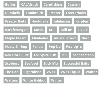
Boilies
CALAfrutti
Carpfishing
Cassien
Dumbellz
Frankreich
Freezer
Freezerbaits
Freezer Baits
Hookbaits
Jubilaeum
Karpfen
Karpfenangeln
Korda
Krill
Krill BP
Liquid
Maple Cream
Minibolies
mussel insect
Nash
Nasty Shrimp
Pellets
Pop Up
Pop Up`s
Red Hot Bullet
red Spice Fish
RSF
Schneemann
Scoberry
Seafood
Stick Mix
Successful Baits
The Goo
Tigernüsse
VNX+
VNX+ Liquid
Wafter
Wafters
White Halibut
Winter