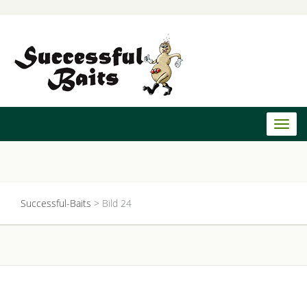
Toggl
naviga
Successful-Baits
>
Bild 24