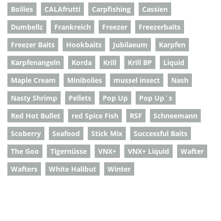
Boilies
CALAfrutti
Carpfishing
Cassien
Dumbellz
Frankreich
Freezer
Freezerbaits
Freezer Baits
Hookbaits
Jubilaeum
Karpfen
Karpfenangeln
Korda
Krill
Krill BP
Liquid
Maple Cream
Minibolies
mussel insect
Nash
Nasty Shrimp
Pellets
Pop Up
Pop Up`s
Red Hot Bullet
red Spice Fish
RSF
Schneemann
Scoberry
Seafood
Stick Mix
Successful Baits
The Goo
Tigernüsse
VNX+
VNX+ Liquid
Wafter
Wafters
White Halibut
Winter