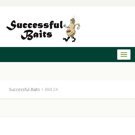
Toggl
naviga
Successful-Baits
>
Bild 24