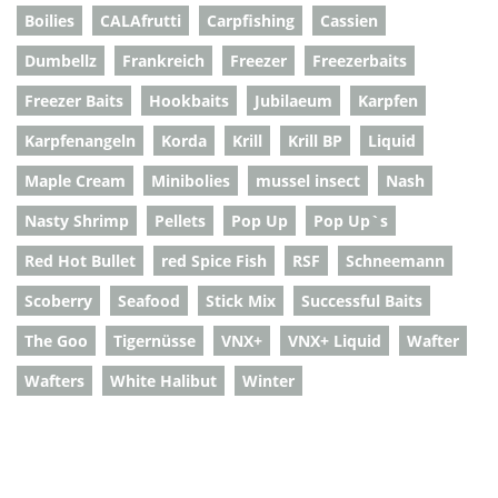
Boilies
CALAfrutti
Carpfishing
Cassien
Dumbellz
Frankreich
Freezer
Freezerbaits
Freezer Baits
Hookbaits
Jubilaeum
Karpfen
Karpfenangeln
Korda
Krill
Krill BP
Liquid
Maple Cream
Minibolies
mussel insect
Nash
Nasty Shrimp
Pellets
Pop Up
Pop Up`s
Red Hot Bullet
red Spice Fish
RSF
Schneemann
Scoberry
Seafood
Stick Mix
Successful Baits
The Goo
Tigernüsse
VNX+
VNX+ Liquid
Wafter
Wafters
White Halibut
Winter