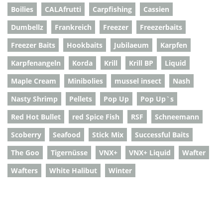
Boilies
CALAfrutti
Carpfishing
Cassien
Dumbellz
Frankreich
Freezer
Freezerbaits
Freezer Baits
Hookbaits
Jubilaeum
Karpfen
Karpfenangeln
Korda
Krill
Krill BP
Liquid
Maple Cream
Minibolies
mussel insect
Nash
Nasty Shrimp
Pellets
Pop Up
Pop Up`s
Red Hot Bullet
red Spice Fish
RSF
Schneemann
Scoberry
Seafood
Stick Mix
Successful Baits
The Goo
Tigernüsse
VNX+
VNX+ Liquid
Wafter
Wafters
White Halibut
Winter