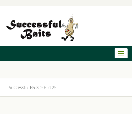
Toggl
naviga
Successful-Baits
>
Bild 25