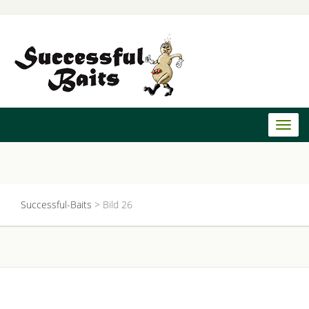
Toggl
naviga
Successful-Baits
>
Bild 26