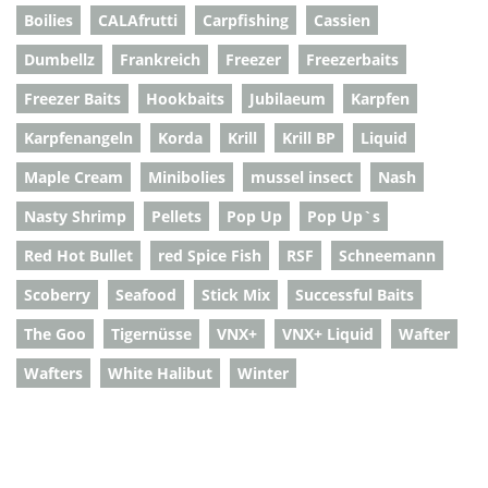
Boilies
CALAfrutti
Carpfishing
Cassien
Dumbellz
Frankreich
Freezer
Freezerbaits
Freezer Baits
Hookbaits
Jubilaeum
Karpfen
Karpfenangeln
Korda
Krill
Krill BP
Liquid
Maple Cream
Minibolies
mussel insect
Nash
Nasty Shrimp
Pellets
Pop Up
Pop Up`s
Red Hot Bullet
red Spice Fish
RSF
Schneemann
Scoberry
Seafood
Stick Mix
Successful Baits
The Goo
Tigernüsse
VNX+
VNX+ Liquid
Wafter
Wafters
White Halibut
Winter