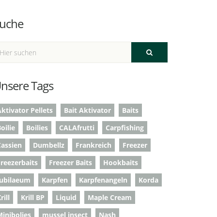
uche
nsere Tags
ktivator Pellets
Bait Aktivator
Baits
oilie
Boilies
CALAfrutti
Carpfishing
Cassien
Dumbellz
Frankreich
Freezer
Freezerbaits
Freezer Baits
Hookbaits
Jubilaeum
Karpfen
Karpfenangeln
Korda
rill
Krill BP
Liquid
Maple Cream
Minibolies
mussel insect
Nash