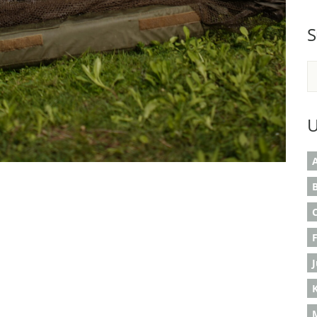
S
U
A
B
K