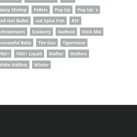
Nasty Shrimp
Pellets
Pop Up
Pop Up`s
Red Hot Bullet
red Spice Fish
RSF
Schneemann
Scoberry
Seafood
Stick Mix
uccessful Baits
The Goo
Tigernüsse
VNX+
VNX+ Liquid
Wafter
Wafters
White Halibut
Winter