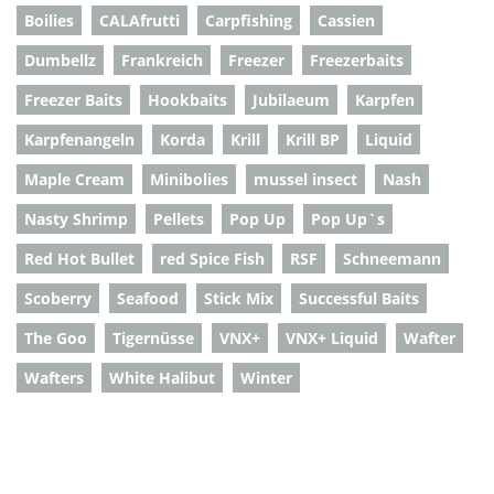
Boilies
CALAfrutti
Carpfishing
Cassien
Dumbellz
Frankreich
Freezer
Freezerbaits
Freezer Baits
Hookbaits
Jubilaeum
Karpfen
Karpfenangeln
Korda
Krill
Krill BP
Liquid
Maple Cream
Minibolies
mussel insect
Nash
Nasty Shrimp
Pellets
Pop Up
Pop Up`s
Red Hot Bullet
red Spice Fish
RSF
Schneemann
Scoberry
Seafood
Stick Mix
Successful Baits
The Goo
Tigernüsse
VNX+
VNX+ Liquid
Wafter
Wafters
White Halibut
Winter