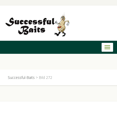
Toggl
naviga
Successful-Baits
>
Bild 272