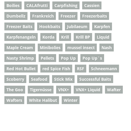
Boilies
CALAfrutti
Carpfishing
Cassien
Dumbellz
Frankreich
Freezer
Freezerbaits
Freezer Baits
Hookbaits
Jubilaeum
Karpfen
Karpfenangeln
Korda
Krill
Krill BP
Liquid
Maple Cream
Minibolies
mussel insect
Nash
Nasty Shrimp
Pellets
Pop Up
Pop Up`s
Red Hot Bullet
red Spice Fish
RSF
Schneemann
Scoberry
Seafood
Stick Mix
Successful Baits
The Goo
Tigernüsse
VNX+
VNX+ Liquid
Wafter
Wafters
White Halibut
Winter