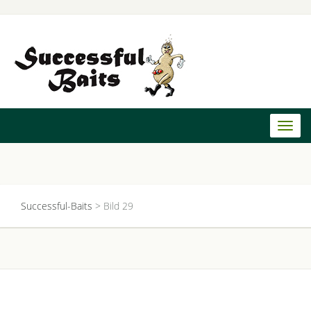
Toggl
naviga
Successful-Baits
>
Bild 29