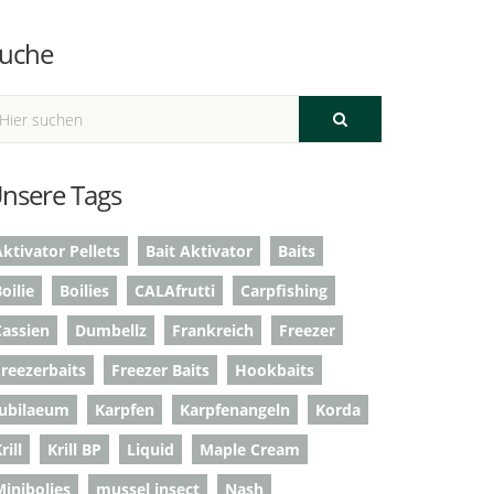
uche
nsere Tags
ktivator Pellets
Bait Aktivator
Baits
oilie
Boilies
CALAfrutti
Carpfishing
Cassien
Dumbellz
Frankreich
Freezer
Freezerbaits
Freezer Baits
Hookbaits
Jubilaeum
Karpfen
Karpfenangeln
Korda
rill
Krill BP
Liquid
Maple Cream
Minibolies
mussel insect
Nash