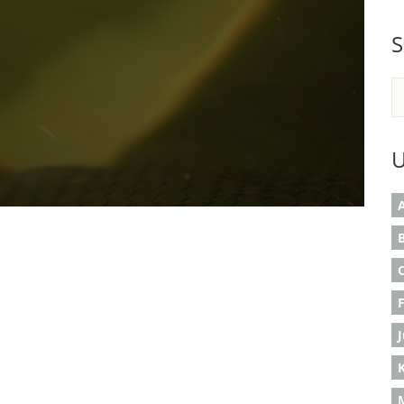
S
U
A
B
K