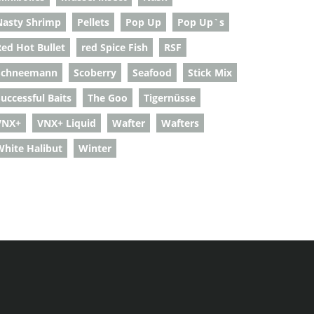
Nasty Shrimp
Pellets
Pop Up
Pop Up`s
Red Hot Bullet
red Spice Fish
RSF
Schneemann
Scoberry
Seafood
Stick Mix
uccessful Baits
The Goo
Tigernüsse
VNX+
VNX+ Liquid
Wafter
Wafters
White Halibut
Winter