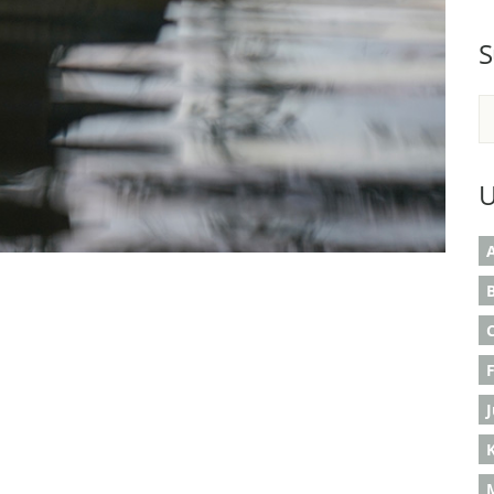
S
U
A
B
K