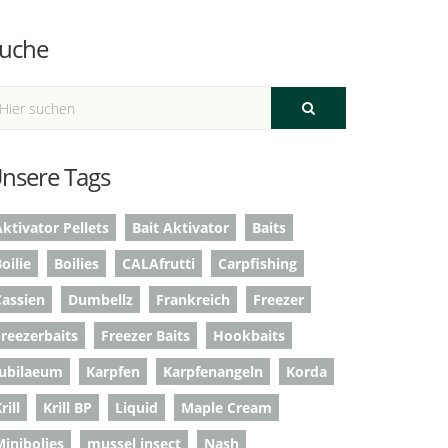
uche
nsere Tags
ktivator Pellets
Bait Aktivator
Baits
oilie
Boilies
CALAfrutti
Carpfishing
Cassien
Dumbellz
Frankreich
Freezer
Freezerbaits
Freezer Baits
Hookbaits
Jubilaeum
Karpfen
Karpfenangeln
Korda
rill
Krill BP
Liquid
Maple Cream
Minibolies
mussel insect
Nash