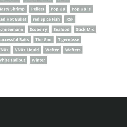
Nasty Shrimp
Pellets
Pop Up
Pop Up`s
Red Hot Bullet
red Spice Fish
RSF
Schneemann
Scoberry
Seafood
Stick Mix
uccessful Baits
The Goo
Tigernüsse
VNX+
VNX+ Liquid
Wafter
Wafters
White Halibut
Winter