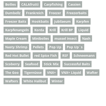
Boilies
CALAfrutti
Carpfishing
Cassien
Dumbellz
Frankreich
Freezer
Freezerbaits
Freezer Baits
Hookbaits
Jubilaeum
Karpfen
Karpfenangeln
Korda
Krill
Krill BP
Liquid
Maple Cream
Minibolies
mussel insect
Nash
Nasty Shrimp
Pellets
Pop Up
Pop Up`s
Red Hot Bullet
red Spice Fish
RSF
Schneemann
Scoberry
Seafood
Stick Mix
Successful Baits
The Goo
Tigernüsse
VNX+
VNX+ Liquid
Wafter
Wafters
White Halibut
Winter