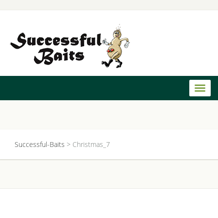
Toggl
naviga
Successful-Baits
>
Christmas_7