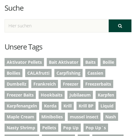
Suche
Unsere Tags
Aktivator Pellets
Bait Aktivator
Baits
Boilie
Boilies
CALAfrutti
Carpfishing
Cassien
Dumbellz
Frankreich
Freezer
Freezerbaits
Freezer Baits
Hookbaits
Jubilaeum
Karpfen
Karpfenangeln
Korda
Krill
Krill BP
Liquid
Maple Cream
Minibolies
mussel insect
Nash
Nasty Shrimp
Pellets
Pop Up
Pop Up`s