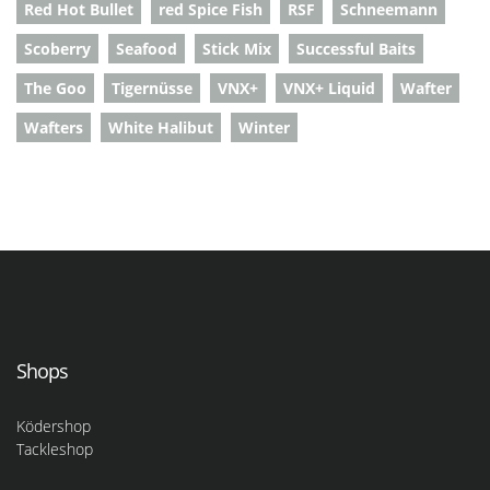
Red Hot Bullet
red Spice Fish
RSF
Schneemann
Scoberry
Seafood
Stick Mix
Successful Baits
The Goo
Tigernüsse
VNX+
VNX+ Liquid
Wafter
Wafters
White Halibut
Winter
Shops
Ködershop
Tackleshop