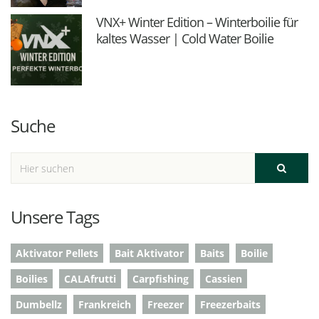
VNX+ Winter Edition – Winterboilie für
kaltes Wasser | Cold Water Boilie
Suche
Unsere Tags
Aktivator Pellets
Bait Aktivator
Baits
Boilie
Boilies
CALAfrutti
Carpfishing
Cassien
Dumbellz
Frankreich
Freezer
Freezerbaits