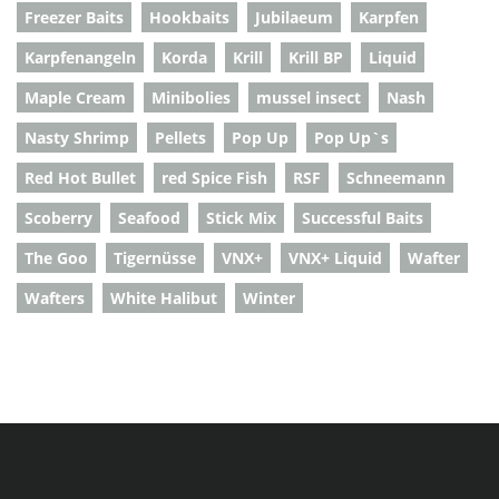
Freezer Baits
Hookbaits
Jubilaeum
Karpfen
Karpfenangeln
Korda
Krill
Krill BP
Liquid
Maple Cream
Minibolies
mussel insect
Nash
Nasty Shrimp
Pellets
Pop Up
Pop Up`s
Red Hot Bullet
red Spice Fish
RSF
Schneemann
Scoberry
Seafood
Stick Mix
Successful Baits
The Goo
Tigernüsse
VNX+
VNX+ Liquid
Wafter
Wafters
White Halibut
Winter