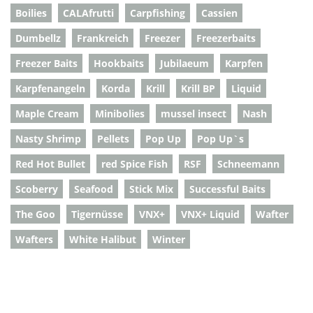
Boilies
CALAfrutti
Carpfishing
Cassien
Dumbellz
Frankreich
Freezer
Freezerbaits
Freezer Baits
Hookbaits
Jubilaeum
Karpfen
Karpfenangeln
Korda
Krill
Krill BP
Liquid
Maple Cream
Minibolies
mussel insect
Nash
Nasty Shrimp
Pellets
Pop Up
Pop Up`s
Red Hot Bullet
red Spice Fish
RSF
Schneemann
Scoberry
Seafood
Stick Mix
Successful Baits
The Goo
Tigernüsse
VNX+
VNX+ Liquid
Wafter
Wafters
White Halibut
Winter