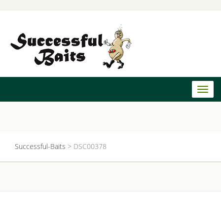
Toggl
naviga
Successful-Baits
>
DSC00378