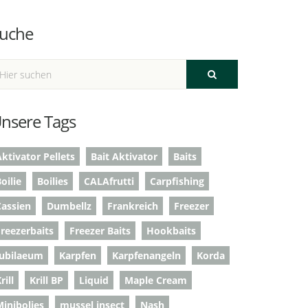
uche
nsere Tags
ktivator Pellets
Bait Aktivator
Baits
oilie
Boilies
CALAfrutti
Carpfishing
Cassien
Dumbellz
Frankreich
Freezer
Freezerbaits
Freezer Baits
Hookbaits
Jubilaeum
Karpfen
Karpfenangeln
Korda
rill
Krill BP
Liquid
Maple Cream
Minibolies
mussel insect
Nash