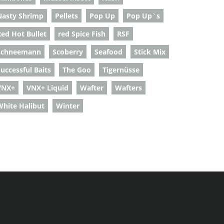
Nasty Shrimp
Pellets
Pop Up
Pop Up`s
Red Hot Bullet
red Spice Fish
RSF
Schneemann
Scoberry
Seafood
Stick Mix
uccessful Baits
The Goo
Tigernüsse
VNX+
VNX+ Liquid
Wafter
Wafters
White Halibut
Winter