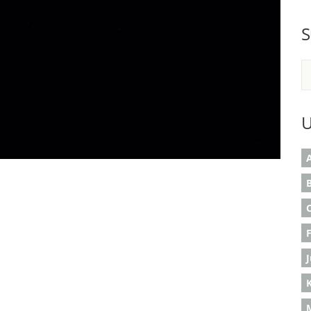
S
U
A
B
K