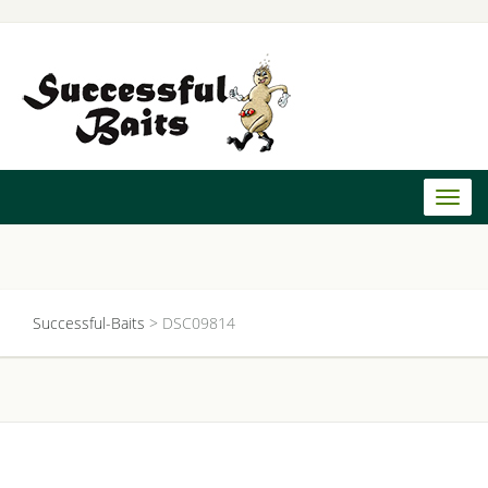
Toggl
naviga
Successful-Baits
>
DSC09814