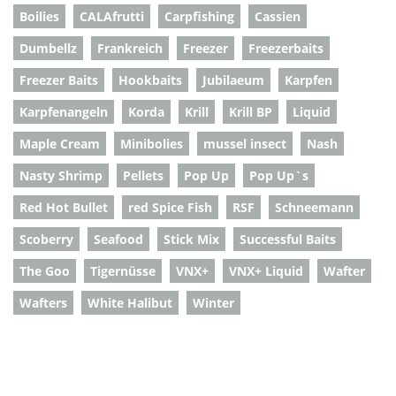
Boilies
CALAfrutti
Carpfishing
Cassien
Dumbellz
Frankreich
Freezer
Freezerbaits
Freezer Baits
Hookbaits
Jubilaeum
Karpfen
Karpfenangeln
Korda
Krill
Krill BP
Liquid
Maple Cream
Minibolies
mussel insect
Nash
Nasty Shrimp
Pellets
Pop Up
Pop Up`s
Red Hot Bullet
red Spice Fish
RSF
Schneemann
Scoberry
Seafood
Stick Mix
Successful Baits
The Goo
Tigernüsse
VNX+
VNX+ Liquid
Wafter
Wafters
White Halibut
Winter