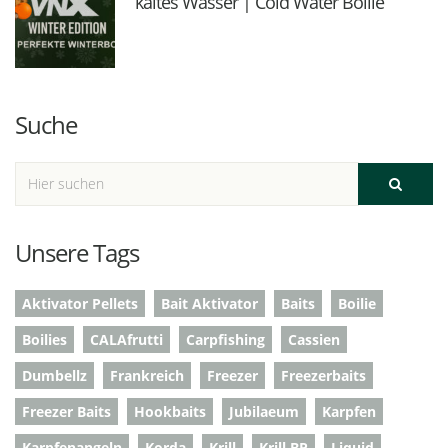
kaltes Wasser | Cold Water Boilie
Suche
Unsere Tags
Aktivator Pellets
Bait Aktivator
Baits
Boilie
Boilies
CALAfrutti
Carpfishing
Cassien
Dumbellz
Frankreich
Freezer
Freezerbaits
Freezer Baits
Hookbaits
Jubilaeum
Karpfen
Karpfenangeln
Korda
Krill
Krill BP
Liquid