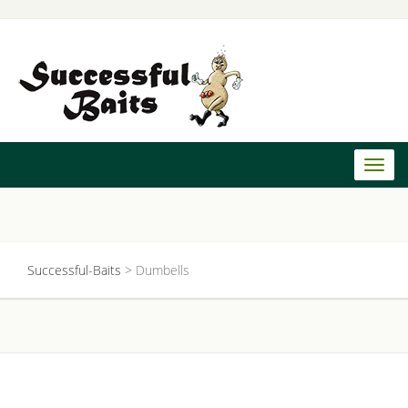
Toggl
naviga
Successful-Baits
>
Dumbells