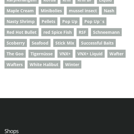
Maple Cream
Minibolies
mussel insect
Nash
Nasty Shrimp
Pellets
Pop Up
Pop Up`s
Red Hot Bullet
red Spice Fish
RSF
Schneemann
Scoberry
Seafood
Stick Mix
Successful Baits
The Goo
Tigernüsse
VNX+
VNX+ Liquid
Wafter
Wafters
White Halibut
Winter
Shops