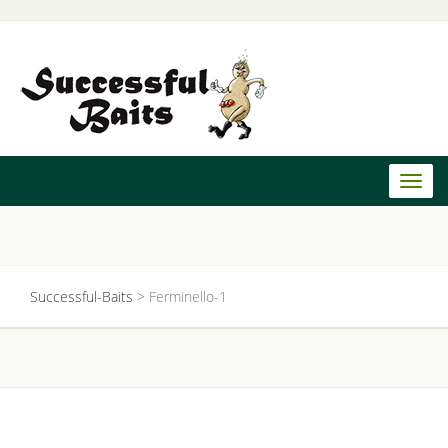
Toggl
naviga
Successful-Baits
>
Ferminello-1