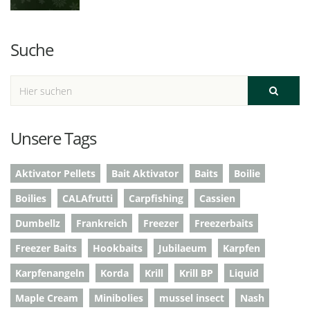
Suche
Unsere Tags
Aktivator Pellets
Bait Aktivator
Baits
Boilie
Boilies
CALAfrutti
Carpfishing
Cassien
Dumbellz
Frankreich
Freezer
Freezerbaits
Freezer Baits
Hookbaits
Jubilaeum
Karpfen
Karpfenangeln
Korda
Krill
Krill BP
Liquid
Maple Cream
Minibolies
mussel insect
Nash