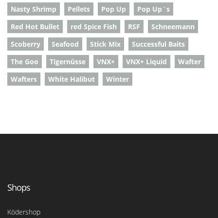
Nasty Shrimp
Pellets
Pop Up
Pop Up`s
Red Hot Bullet
red Spice Fish
RSF
Schneemann
Scoberry
Seafood
Stick Mix
Successful Baits
The Goo
Tigernüsse
VNX+
VNX+ Liquid
Wafter
Wafters
White Halibut
Winter
Shops
Ködershop