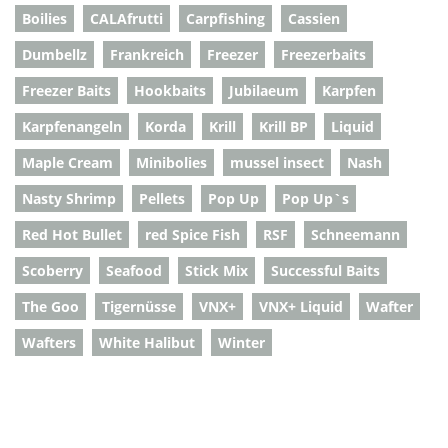
Boilies
CALAfrutti
Carpfishing
Cassien
Dumbellz
Frankreich
Freezer
Freezerbaits
Freezer Baits
Hookbaits
Jubilaeum
Karpfen
Karpfenangeln
Korda
Krill
Krill BP
Liquid
Maple Cream
Minibolies
mussel insect
Nash
Nasty Shrimp
Pellets
Pop Up
Pop Up`s
Red Hot Bullet
red Spice Fish
RSF
Schneemann
Scoberry
Seafood
Stick Mix
Successful Baits
The Goo
Tigernüsse
VNX+
VNX+ Liquid
Wafter
Wafters
White Halibut
Winter