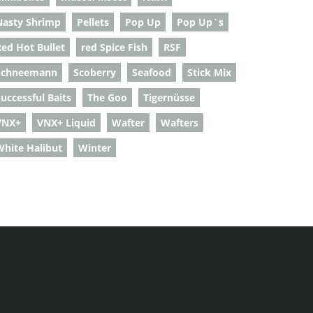
Nasty Shrimp
Pellets
Pop Up
Pop Up`s
Red Hot Bullet
red Spice Fish
RSF
Schneemann
Scoberry
Seafood
Stick Mix
uccessful Baits
The Goo
Tigernüsse
VNX+
VNX+ Liquid
Wafter
Wafters
White Halibut
Winter