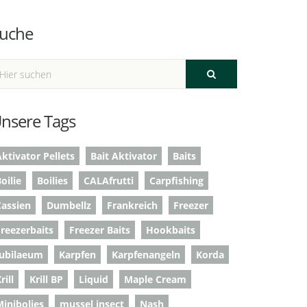
uche
nsere Tags
ktivator Pellets
Bait Aktivator
Baits
oilie
Boilies
CALAfrutti
Carpfishing
Cassien
Dumbellz
Frankreich
Freezer
Freezerbaits
Freezer Baits
Hookbaits
Jubilaeum
Karpfen
Karpfenangeln
Korda
rill
Krill BP
Liquid
Maple Cream
Minibolies
mussel insect
Nash