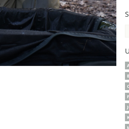
S
U
A
B
K