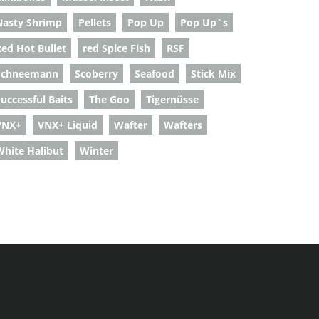
Nasty Shrimp
Pellets
Pop Up
Pop Up`s
Red Hot Bullet
red Spice Fish
RSF
Schneemann
Scoberry
Seafood
Stick Mix
uccessful Baits
The Goo
Tigernüsse
VNX+
VNX+ Liquid
Wafter
Wafters
White Halibut
Winter