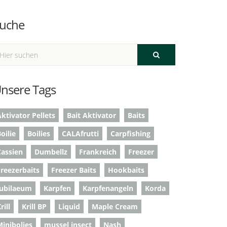
uche
nsere Tags
ktivator Pellets
Bait Aktivator
Baits
oilie
Boilies
CALAfrutti
Carpfishing
Cassien
Dumbellz
Frankreich
Freezer
Freezerbaits
Freezer Baits
Hookbaits
Jubilaeum
Karpfen
Karpfenangeln
Korda
rill
Krill BP
Liquid
Maple Cream
Minibolies
mussel insect
Nash