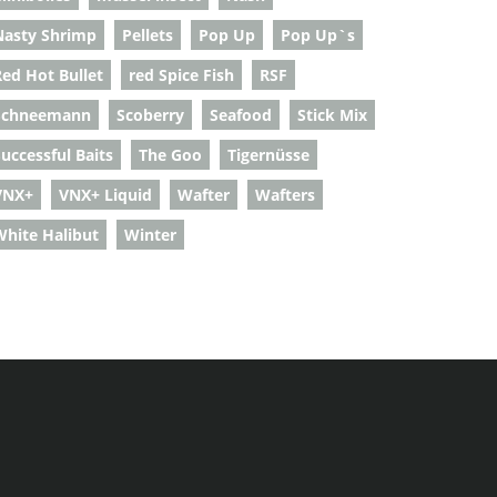
Nasty Shrimp
Pellets
Pop Up
Pop Up`s
Red Hot Bullet
red Spice Fish
RSF
Schneemann
Scoberry
Seafood
Stick Mix
uccessful Baits
The Goo
Tigernüsse
VNX+
VNX+ Liquid
Wafter
Wafters
White Halibut
Winter