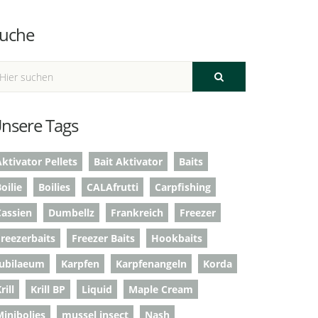
uche
nsere Tags
ktivator Pellets
Bait Aktivator
Baits
oilie
Boilies
CALAfrutti
Carpfishing
Cassien
Dumbellz
Frankreich
Freezer
Freezerbaits
Freezer Baits
Hookbaits
Jubilaeum
Karpfen
Karpfenangeln
Korda
rill
Krill BP
Liquid
Maple Cream
Minibolies
mussel insect
Nash