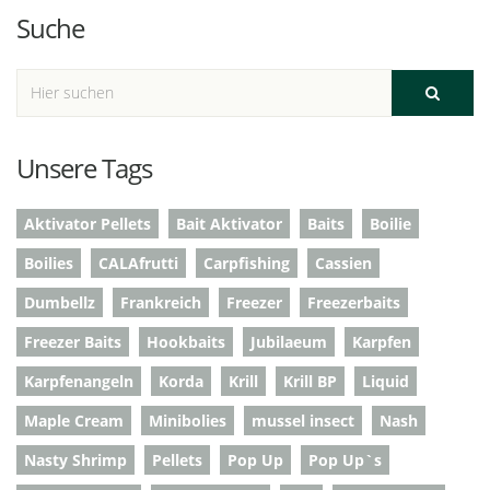
Suche
Unsere Tags
Aktivator Pellets
Bait Aktivator
Baits
Boilie
Boilies
CALAfrutti
Carpfishing
Cassien
Dumbellz
Frankreich
Freezer
Freezerbaits
Freezer Baits
Hookbaits
Jubilaeum
Karpfen
Karpfenangeln
Korda
Krill
Krill BP
Liquid
Maple Cream
Minibolies
mussel insect
Nash
Nasty Shrimp
Pellets
Pop Up
Pop Up`s