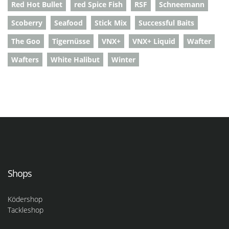
Red Hot Bullet
red Spice Fish
RSF
Schneemann
Scoberry
Seafood
Stick Mix
Successful Baits
The Goo
Tigernüsse
VNX+
VNX+ Liquid
Wafter
Wafters
White Halibut
Winter
Shops
Ködershop
Tackleshop