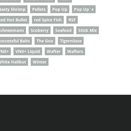
Nasty Shrimp
Pellets
Pop Up
Pop Up`s
Red Hot Bullet
red Spice Fish
RSF
Schneemann
Scoberry
Seafood
Stick Mix
uccessful Baits
The Goo
Tigernüsse
VNX+
VNX+ Liquid
Wafter
Wafters
White Halibut
Winter