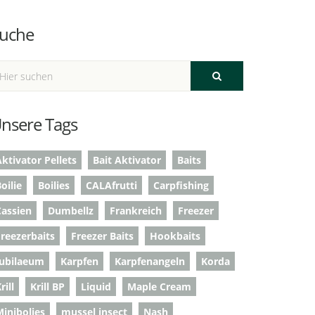
uche
nsere Tags
ktivator Pellets
Bait Aktivator
Baits
oilie
Boilies
CALAfrutti
Carpfishing
Cassien
Dumbellz
Frankreich
Freezer
Freezerbaits
Freezer Baits
Hookbaits
Jubilaeum
Karpfen
Karpfenangeln
Korda
rill
Krill BP
Liquid
Maple Cream
Minibolies
mussel insect
Nash